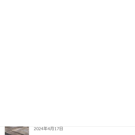
2022年4月5日
普段、無駄遣いが多くて貯金がなかなか増えな
いという方も多いのではないでしょうか？ 私も
以前はその一人で、買い物に行くと衝動買い、
スマホを開けばアマゾンや楽天ですぐポチリ、
ということを長年繰り返してきました。 そんな
浪費家 […]
続きを読む
検索
最近の投稿
土地を購入する際に検討すべきチェックポイント
2024年4月17日