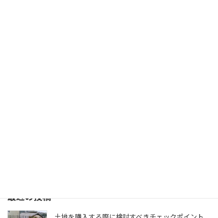
実際に行った長崎県内のペット同伴ＯＫ
キャンプ
のキャンプ場５選
2022年4月4日
今回は地元に住む私が、実際にビーグル犬・ビ
リーを連れて利用した長崎県内のキャンプ場に
ついてレビューしたいと思います。 １．エコパ
ーク論所原（南島原市） ここは私たちが初めて
キャンプに行った場所です。 まだキ […]
続きを読む
検索
最近の投稿
土地を購入する際に検討すべきチェックポイント