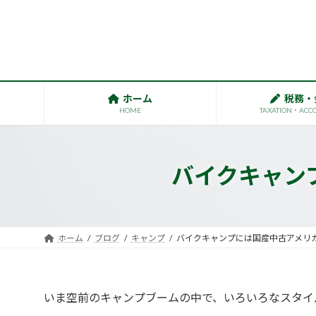
コ
ナ
ン
ビ
テ
ゲ
ン
ー
ツ
シ
へ
ョ
ホーム
税務・
ス
ン
HOME
TAXATION・ACC
キ
に
ッ
移
プ
動
バイクキャン
ホーム
ブログ
キャンプ
バイクキャンプには国産中古アメリ
いま空前のキャンプブームの中で、いろいろなスタイ