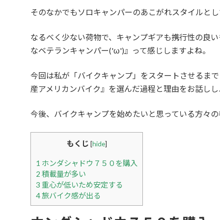
そのなかでもソロキャンパーのあこがれスタイルとし
なるべく少ない荷物で、キャンプギアも携行性の良い
なベテランキャンパー('ω')』って感じしますよね。
今回は私が「バイクキャンプ」をスタートさせるまで
産アメリカンバイク』を選んだ過程と理由をお話しし
今後、バイクキャンプを始めたいと思っている方々の
もくじ
[
hide
]
1
ホンダシャドウ７５０を購入
2
積載量が多い
3
重心が低いため安定する
4
旅バイク感が出る